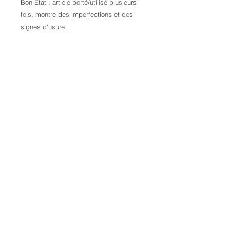
Bon Etat : article porté/utilisé plusieurs
fois, montre des imperfections et des
signes d'usure.
Contactez-nous pour plus d'informations
Credits:
Laura Kail Photography
9 Avenue d’Italie
68110 Illzach
FRANCE
+33 6 70 25 00 34
laurakaiphotography@gmail.com
- Alle Rechte vorbehalten
Allgemeine Verkaufsbedingungen