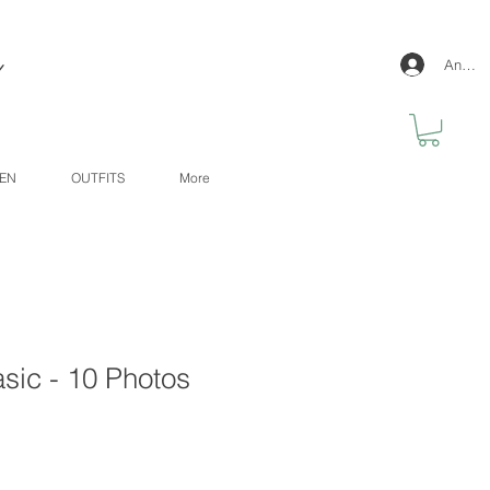
y
Anmel
GEN
OUTFITS
More
sic - 10 Photos