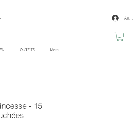
y
Anmel
GEN
OUTFITS
More
incesse - 15
ouchées