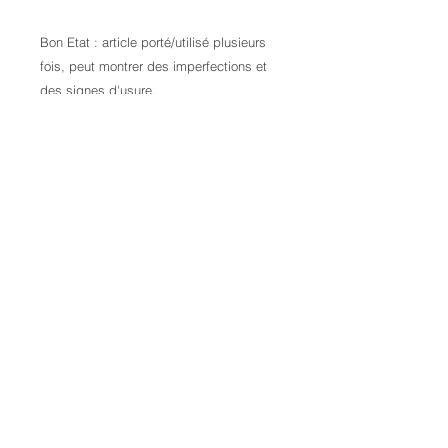
Bon Etat : article porté/utilisé plusieurs
fois, peut montrer des imperfections et
des signes d'usure.
Contactez-nous pour plus d'informations
Credits:
Laura Kail Photography
9 Avenue d'Italie
68110 Illzach
06 70 25 00 34
laurakailphotography@gmail.com
- all rights reserved