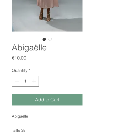
Abigaëlle
Price
€10.00
Quantity
*
Add to Cart
Abigaëlle
Taille 38