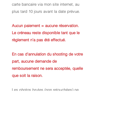
carte bancaire via mon site internet, au
plus tard 10 jours avant la date prévue.
Aucun paiement = aucune réservation.
Le créneau reste disponible tant que le
règlement n’a pas été effectué.
En cas d’annulation du shooting de votre
part, aucune demande de
remboursement ne sera acceptée, quelle
que soit la raison.
Les photos brutes (non retouchées) ne
sont pas fournies.
La sélection des photos s’effectue sur
place, le jour du shooting, par la cliente.
La mise en beauté (maquillage et
coiffure) n’est pas incluse dans le