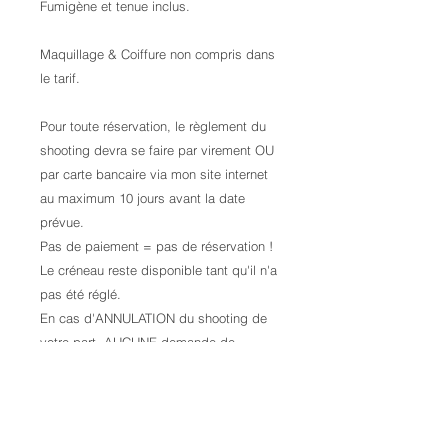
Fumigène et tenue inclus.
Maquillage & Coiffure non compris dans
le tarif.
Pour toute réservation, le règlement du
shooting devra se faire par virement OU
par carte bancaire via mon site internet
au maximum 10 jours avant la date
prévue.
Pas de paiement = pas de réservation !
Le créneau reste disponible tant qu'il n'a
pas été réglé.
En cas d'ANNULATION du shooting de
votre part, AUCUNE demande de
remboursement ne sera prise en
compte. QUELLE QUE SOIT LA RAISON
!
Les photos brutes (non retouchées) ne