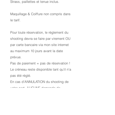
Strass, paillettes et tenue inclus.
Maquillage & Coiffure non compris dans
le tarif.
Pour toute réservation, le règlement du
shooting devra se faire par virement OU
par carte bancaire via mon site internet
au maximum 10 jours avant la date
prévue.
Pas de paiement = pas de réservation !
Le créneau reste disponible tant qu'il n'a
pas été réglé.
En cas d'ANNULATION du shooting de
votre part, AUCUNE demande de
remboursement ne sera prise en
compte. QUELLE QUE SOIT LA RAISON
!
Les photos brutes (non retouchées) ne