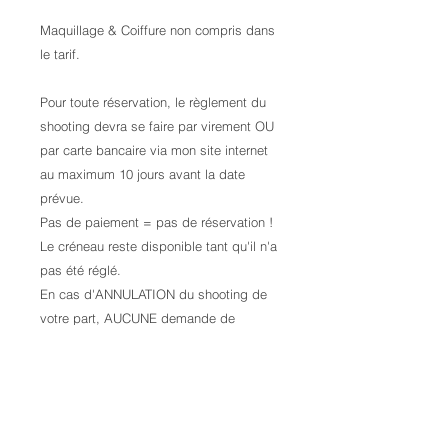
Maquillage & Coiffure non compris dans
le tarif.
Pour toute réservation, le règlement du
shooting devra se faire par virement OU
par carte bancaire via mon site internet
au maximum 10 jours avant la date
prévue.
Pas de paiement = pas de réservation !
Le créneau reste disponible tant qu'il n'a
pas été réglé.
En cas d'ANNULATION du shooting de
votre part, AUCUNE demande de
remboursement ne sera prise en
compte. QUELLE QUE SOIT LA RAISON
!
Les photos brutes (non retouchées) ne
sont pas envoyées ! Choix des photos