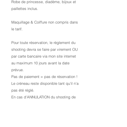
Robe de princesse, diadème, bijoux et
paillettes inclus.
Maquillage & Coiffure non compris dans
le tarif.
Pour toute réservation, le règlement du
shooting devra se faire par virement OU
par carte bancaire via mon site internet
au maximum 10 jours avant la date
prévue.
Pas de paiement = pas de réservation !
Le créneau reste disponible tant qu'il n'a
pas été réglé.
En cas d'ANNULATION du shooting de
votre part, AUCUNE demande de
remboursement ne sera prise en
compte. QUELLE QUE SOIT LA RAISON
!