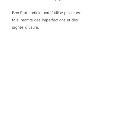
Bon Etat : article porté/utilisé plusieurs
fois, montre des imperfections et des
signes d'usure.
Contactez-nous pour plus d'informations
Crédits :
Laura Kail Photography
9 Avenue d'Italie
68110 Illzach
06 70 25 00 34