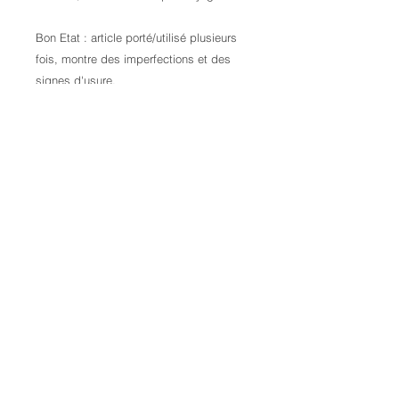
Bon Etat : article porté/utilisé plusieurs
fois, montre des imperfections et des
signes d'usure.
Contactez-nous pour plus d'informations
Crédits :
Laura Kail Photography
9 Avenue d'Italie
68110 Illzach
06 70 25 00 34
laurakailphotography@gmail.com
- touts droits réservés