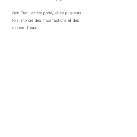
Bon Etat : article porté/utilisé plusieurs
fois, montre des imperfections et des
signes d'usure.
Contactez-nous pour plus d'informations
Credits:
Laura Kail Photography
9 Avenue d’Italie
68110 Illzach
FRANCE
+33 6 70 25 00 34
laurakaiphotography@gmail.com