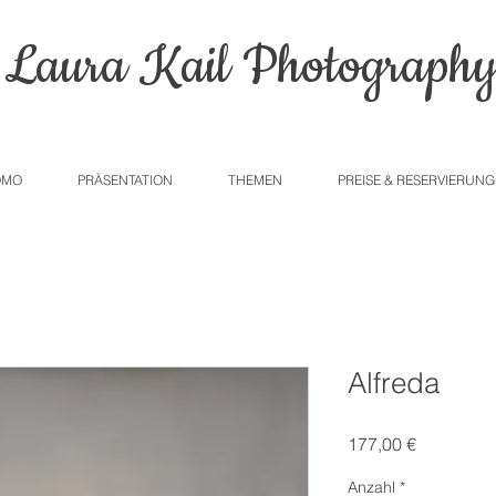
Laura Kail Photograph
OMO
PRÄSENTATION
THEMEN
PREISE & RESERVIERUN
Alfreda
Preis
177,00 €
Anzahl
*