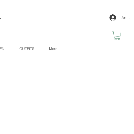
y
Anmel
GEN
OUTFITS
More