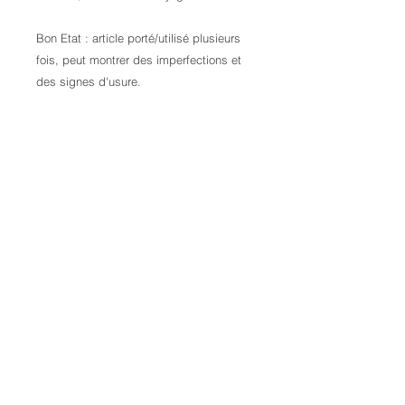
Bon Etat : article porté/utilisé plusieurs
fois, peut montrer des imperfections et
des signes d'usure.
Contactez-nous pour plus d'informations
Credits:
Laura Kail Photography
9 Avenue d’Italie
68110 Illzach
FRANCE
+33 6 70 25 00 34
laurakaiphotography@gmail.com