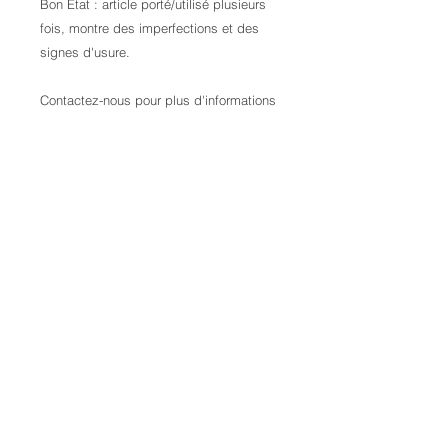
Bon Etat : article porté/utilisé plusieurs
fois, montre des imperfections et des
signes d'usure.
Contactez-nous pour plus d'informations
Credits:
Laura Kail Photography
9 Avenue d’Italie
68110 Illzach
FRANCE
+33 6 70 25 00 34
laurakaiphotography@gmail.com