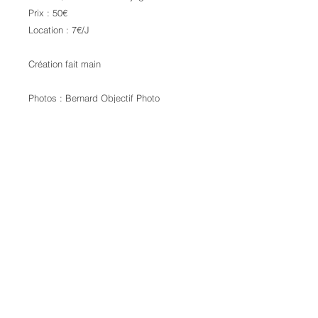
Prix : 50€
Location : 7€/J
Création fait main
Photos : Bernard Objectif Photo
Maquillage : Ekaterina SMK
Credits:
Laura Kail Photography
9 Avenue d'Italie
68110 Illzach