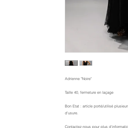
Adrienne "Noire"
Taille 40, fermeture en laçage
Bon Etat : article porté/utilisé plusie
d'usure.
Contactez-nous pour plus d'informati