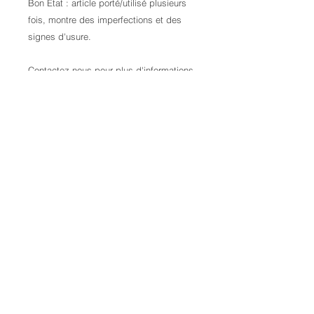
Bon Etat : article porté/utilisé plusieurs
fois, montre des imperfections et des
signes d'usure.
Contactez-nous pour plus d'informations
Credits:
Laura Kail Photography
9 Avenue d'Italie
68110 Illzach
06 70 25 00 34
laurakailphotography@gmail.com