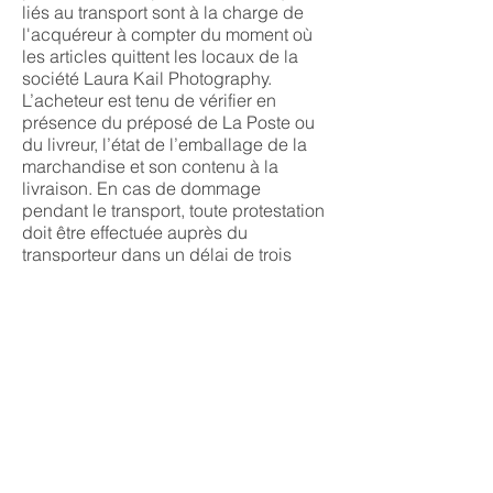
liés au transport sont à la charge de
l'acquéreur à compter du moment où
les articles quittent les locaux de la
société Laura Kail Photography.
L’acheteur est tenu de vérifier en
présence du préposé de La Poste ou
du livreur, l’état de l’emballage de la
marchandise et son contenu à la
livraison. En cas de dommage
pendant le transport, toute protestation
doit être effectuée auprès du
transporteur dans un délai de trois
jours à compter de la livraison.
Article 8. Garantie
Tous les produits fournis par la société
Laura Kail Photography bénéficient de
la garantie légale prévue par les
articles 1641 et suivants du Code civil.
En cas de non-conformité d’un produit
vendu, il pourra être retourné à la