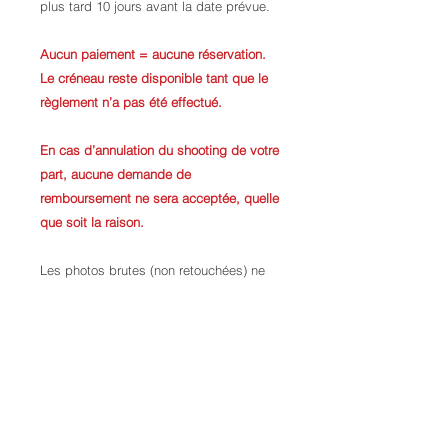
plus tard 10 jours avant la date prévue.
Aucun paiement = aucune réservation.
Le créneau reste disponible tant que le
règlement n’a pas été effectué.
En cas d’annulation du shooting de votre
part, aucune demande de
remboursement ne sera acceptée, quelle
que soit la raison.
Les photos brutes (non retouchées) ne
sont pas fournies.
La sélection des photos s’effectue sur
place, le jour du shooting, par la cliente.
La mise en beauté (maquillage et
coiffure) n’est pas incluse dans le
shooting. Elle est optionnelle et se règle