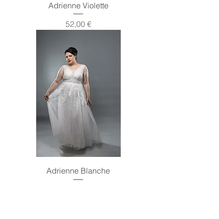
Adrienne Violette
Prix
52,00 €
Adrienne Blanche
Prix
45,00 €