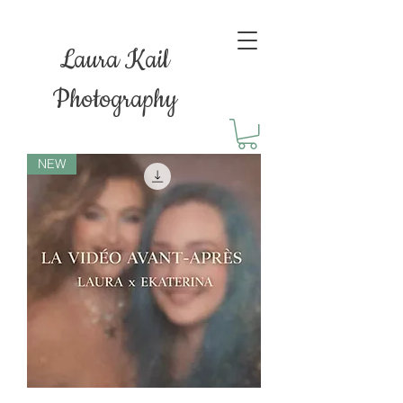
Laura Kail
Photography
NEW